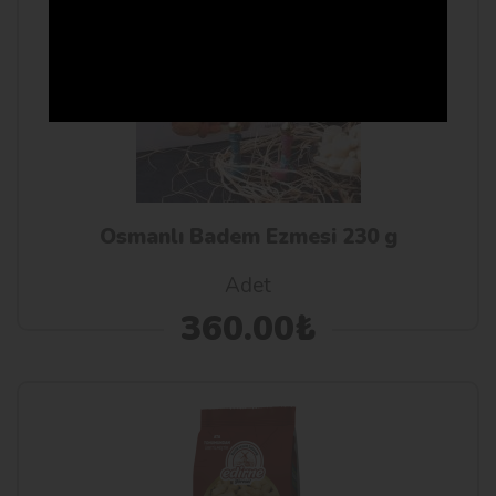
Osmanlı Badem Ezmesi 230 g
Adet
360.00₺