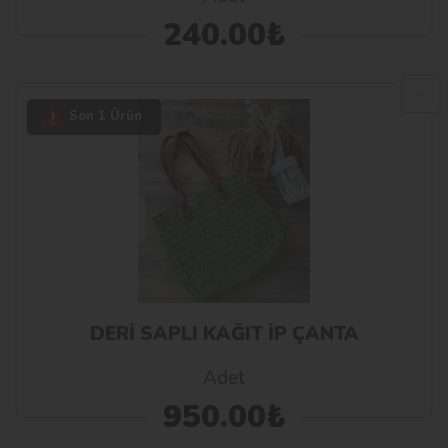
240.00₺
Son 1 Ürün
DERİ SAPLI KAĞIT İP ÇANTA
Adet
950.00₺