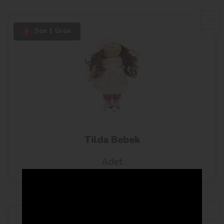
Son 1 Ürün
Tilda Bebek
Adet
750.00₺