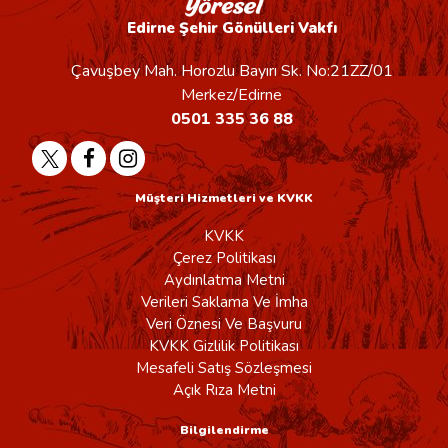
Edirne Şehir Gönülleri Vakfı
Çavuşbey Mah. Horozlu Bayırı Sk. No:21ZZ/01
Merkez/Edirne
0501 335 36 88
Müşteri Hizmetleri ve KVKK
KVKK
Çerez Politikası
Aydınlatma Metni
Verileri Saklama Ve İmha
Veri Öznesi Ve Başvuru
KVKK Gizlilik Politikası
Mesafeli Satış Sözleşmesi
Açık Rıza Metni
Bilgilendirme