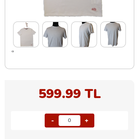
‹
›
599.99 TL
-
+
0