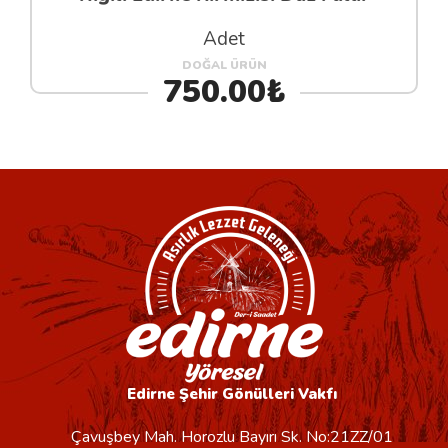
Adet
DOĞAL ÜRÜN
750.00₺
Edirne Şehir Gönülleri Vakfı
Çavuşbey Mah. Horozlu Bayırı Sk. No:21ZZ/01