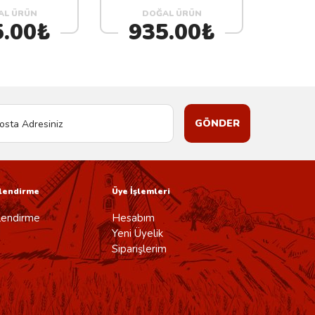
AL ÜRÜN
DOĞAL ÜRÜN
5.00₺
935.00₺
GÖNDER
ilendirme
Üye İşlemleri
ilendirme
Hesabım
Yeni Üyelik
Siparişlerim