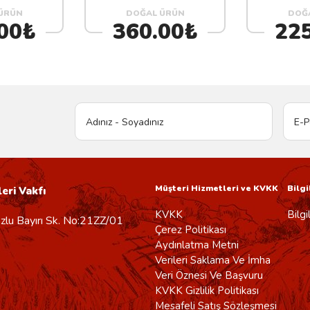
ÜRÜN
DOĞAL ÜRÜN
DOĞ
00₺
360.00₺
22
Müşteri Hizmetleri ve KVKK
Bilg
eri Vakfı
KVKK
Bilg
lu Bayırı Sk. No:21ZZ/01
Çerez Politikası
Aydınlatma Metni
Verileri Saklama Ve İmha
Veri Öznesi Ve Başvuru
KVKK Gizlilik Politikası
Mesafeli Satış Sözleşmesi