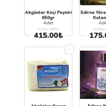
Akgünler Keçi Peyniri
Edirne Yöre
650gr
Kolon
Adet
Ad
DOĞAL ÜRÜN
DOĞAL 
415.00₺
175.