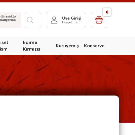
0
Üye Girişi
Hoşgeldiniz
şisel
Edirne
Kuruyemiş
Konserve
kım
Kırmızısı