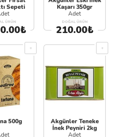
er Fırsat
Akgünler Eski İnek
tı Sepeti
Kaşarı 350gr
det
Adet
AL ÜRÜN
DOĞAL ÜRÜN
50.00₺
210.00₺
na 500g
Akgünler Teneke
İnek Peyniri 2kg
det
Adet