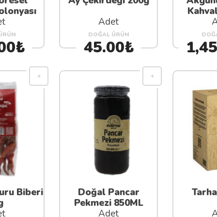
öresel
Ay Çekirdeği 200g
Akgünl
olonyası
Kahval
et
Adet
A
ÜRÜN
DOĞAL ÜRÜN
DOĞ
00₺
45.00₺
1,4
ru Biberi
Doğal Pancar
Tarha
g
Pekmezi 850ML
et
Adet
A