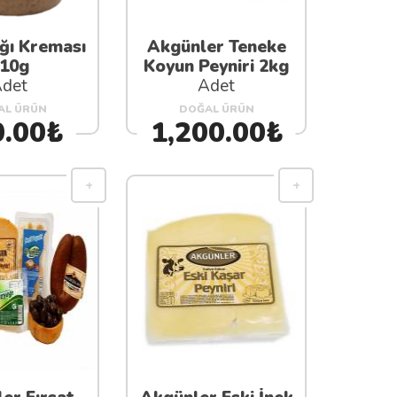
ığı Kreması
Akgünler Teneke
10g
Koyun Peyniri 2kg
det
Adet
AL ÜRÜN
DOĞAL ÜRÜN
0.00₺
1,200.00₺