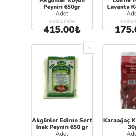
Akgünler Koyun
Edirne Y
Peyniri 650gr
Lavanta K
Adet
Ad
DOĞAL ÜRÜN
DOĞAL 
415.00₺
175.
Akgünler Edirne Sert
Karaağaç Ku
İnek Peyniri 650 gr
30
Adet
Ad