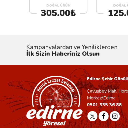
DOĞAL ÜRÜN
DOĞAL 
305.00₺
125.
Kampanyalardan ve Yeniliklerden
İlk Sizin Haberiniz Olsun
Edirne Şehir Gönüll
Çavuşbey Mah. Horoz
Merkez/Edirne
0501 335 36 88