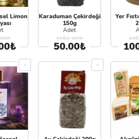
sel Limon
Karaduman Çekirdeği
Yer Fıst
yası
150g
2
et
Adet
A
ÜRÜN
DOĞAL ÜRÜN
DOĞ
00₺
50.00₺
10