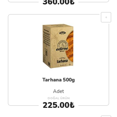
360.00₺
Tarhana 500g
Adet
DOĞAL ÜRÜN
225.00₺