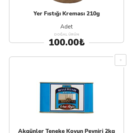
Yer Fıstığı Kreması 210g
Adet
DOĞAL ÜRÜN
100.00₺
Akgünler Teneke Koyun Peyniri 2kg