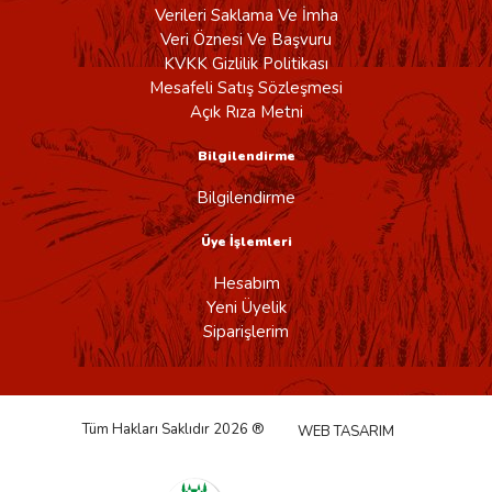
Verileri Saklama Ve İmha
Veri Öznesi Ve Başvuru
KVKK Gizlilik Politikası
Mesafeli Satış Sözleşmesi
Açık Rıza Metni
Bilgilendirme
Bilgilendirme
Üye İşlemleri
Hesabım
Yeni Üyelik
Siparişlerim
Tüm Hakları Saklıdır 2026 ®
WEB TASARIM