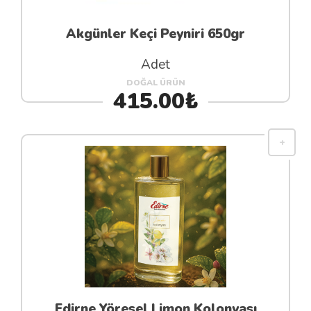
Akgünler Keçi Peyniri 650gr
Adet
DOĞAL ÜRÜN
415.00₺
Edirne Yöresel Limon Kolonyası