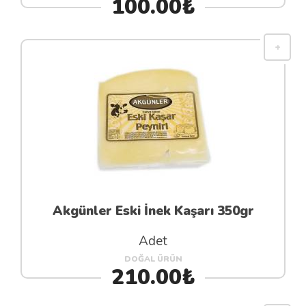
100.00₺
Akgünler Eski İnek Kaşarı 350gr
Adet
DOĞAL ÜRÜN
210.00₺