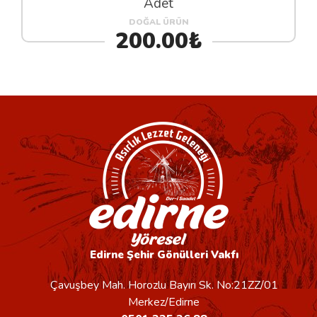
Adet
DOĞAL ÜRÜN
200.00₺
Edirne Şehir Gönülleri Vakfı
Çavuşbey Mah. Horozlu Bayırı Sk. No:21ZZ/01
Merkez/Edirne