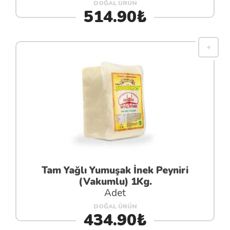
DOĞAL ÜRÜN
514.90₺
Tam Yağlı Yumuşak İnek Peyniri
(Vakumlu) 1Kg.
Adet
DOĞAL ÜRÜN
434.90₺